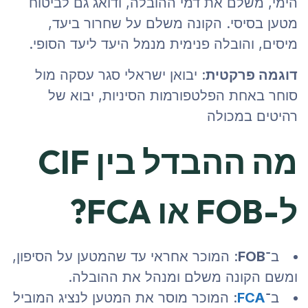
הימי, משלם את דמי ההובלה, ודואג גם לביטוח
מטען בסיסי. הקונה משלם על שחרור ביעד,
מיסים, והובלה פנימית מנמל היעד ליעד הסופי.
דוגמה פרקטית
: יבואן ישראלי סגר עסקה מול
סוחר באחת הפלטפורמות הסיניות, יבוא של
רהיטים במכולה
מה ההבדל בין CIF
ל-FOB או FCA?
ב־
FOB
: המוכר אחראי עד שהמטען על הסיפון,
ומשם הקונה משלם ומנהל את ההובלה.
ב־
FCA
: המוכר מוסר את המטען לנציג המוביל