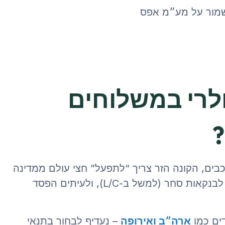
שמור על מע״מ אפס
 פופולרי במשלוחים
?
בים, הקונה הזר צריך “לתפעל” חצי עולם ממדינה
שהוא לא נמצא בה. זה יוצר עיכובים, חוסר תאימות לבנקאות סחר (למשל ב-L/C), ולעיתים הפסד
ים כמו
ארה״ב ואירופה
– נעדיף לבחור בתנאי