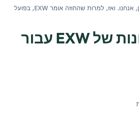
אם אין לו את זה – מי “קופץ להציל את המצב”? נכון, אנחנו. ואז, למרות שהחוזה אומר EXW, בפועל
מה היתרונות והחסרונות של EXW עבור