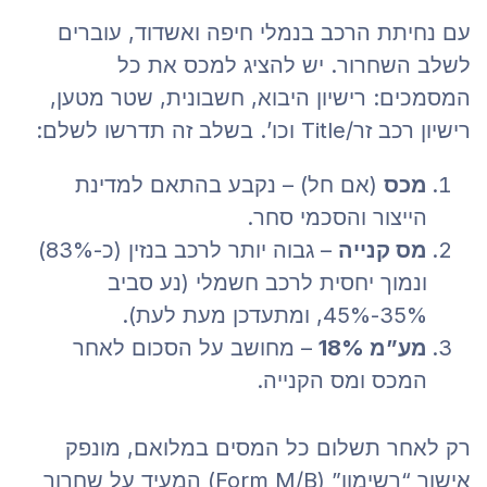
עם נחיתת הרכב בנמלי חיפה ואשדוד, עוברים
לשלב השחרור. יש להציג למכס את כל
המסמכים: רישיון היבוא, חשבונית, שטר מטען,
רישיון רכב זר/Title וכו’. בשלב זה תדרשו לשלם:
מכס
(אם חל) – נקבע בהתאם למדינת
הייצור והסכמי סחר.
מס קנייה
– גבוה יותר לרכב בנזין (כ-83%)
ונמוך יחסית לרכב חשמלי (נע סביב
35%-45%, ומתעדכן מעת לעת).
מע”מ 18%
– מחושב על הסכום לאחר
המכס ומס הקנייה.
רק לאחר תשלום כל המסים במלואם, מונפק
אישור “רשימון” (Form M/B) המעיד על שחרור