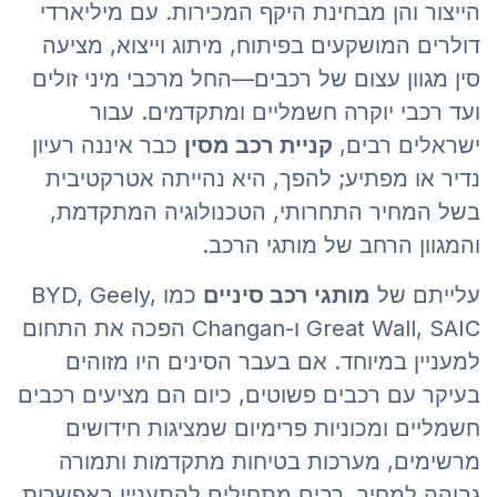
הייצור והן מבחינת היקף המכירות. עם מיליארדי
דולרים המושקעים בפיתוח, מיתוג וייצוא, מציעה
סין מגוון עצום של רכבים—החל מרכבי מיני זולים
ועד רכבי יוקרה חשמליים ומתקדמים. עבור
ישראלים רבים,
קניית רכב מסין
כבר איננה רעיון
נדיר או מפתיע; להפך, היא נהייתה אטרקטיבית
בשל המחיר התחרותי, הטכנולוגיה המתקדמת,
והמגוון הרחב של מותגי הרכב.
עלייתם של
מותגי רכב סיניים
כמו BYD, Geely,
Great Wall, SAIC ו-Changan הפכה את התחום
למעניין במיוחד. אם בעבר הסינים היו מזוהים
בעיקר עם רכבים פשוטים, כיום הם מציעים רכבים
חשמליים ומכוניות פרימיום שמציגות חידושים
מרשימים, מערכות בטיחות מתקדמות ותמורה
גבוהה למחיר. רבים מתחילים להתעניין באפשרות